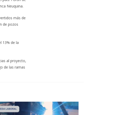
enca Neuquina.
nvertidos más de
ón de pozos
el 13% de la
ias al proyecto,
rgo de las ramas