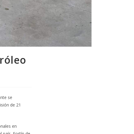
róleo
ente se
isión de 21
onales en
 país. Fortín de